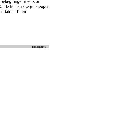
l belægninger med stor
Da de heller ikke ødelægges
eriale til finere
Brolægning -