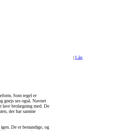
|
Lån
geform. Som regel er
 og gnejs ses også. Navnet
l at lave brolægning med. De
sten, der har samme
 igen. De er bestandige, og